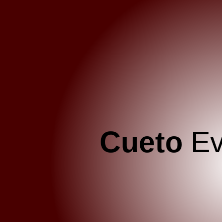
Cueto
Ev