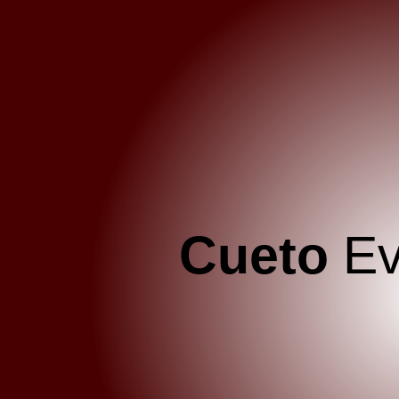
Cueto
Ev